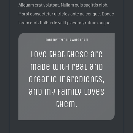
Aliquam erat volutpat. Nullam quis sagittis nibh.
Morbi consectetur ultricies ante ac congue. Donec
lorem erat, finibus in velit placerat, rutrum augue.
DONT JUST TAKE OUR WORD FOR IT
Love that these are
made with real and
organic ingredients,
and my family loves
them.