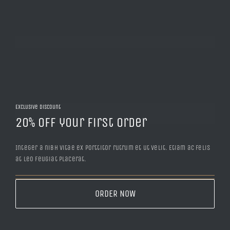
Exclusive Discount
20% Off your first order
Integer a nibh vitae ex porttitor rutrum et ut velit. Etiam ac felis
at leo feugiat placerat.
ORDER NOW