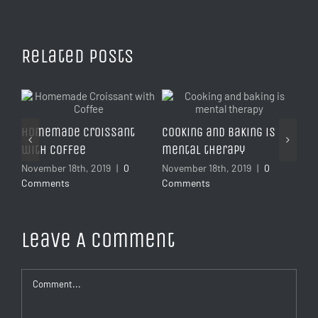
Related Posts
Homemade Croissant
Cooking and baking is
with Coffee
mental therapy
November 18th, 2019
|
0
November 18th, 2019
|
0
Comments
Comments
Wh
yo
Leave A Comment
Nov
Co
Comment